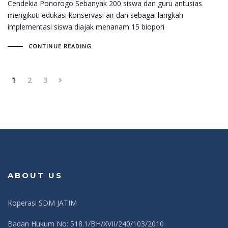
Cendekia Ponorogo Sebanyak 200 siswa dan guru antusias
mengikuti edukasi konservasi air dan sebagai langkah
implementasi siswa diajak menanam 15 biopori
CONTINUE READING
1
2
3
ABOUT US
Koperasi SDM JATIM
Badan Hukum No: 518.1/BH/XVII/240/103/2010