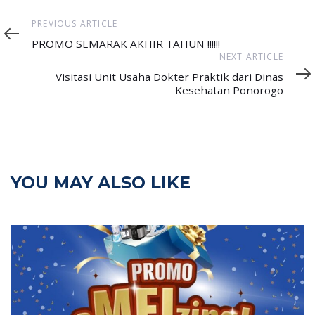
Previous
PREVIOUS ARTICLE
Article
PROMO SEMARAK AKHIR TAHUN !!!!!!
Next
NEXT ARTICLE
Article
Visitasi Unit Usaha Dokter Praktik dari Dinas
Kesehatan Ponorogo
YOU MAY ALSO LIKE