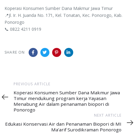
Koperasi Konsumen Sumber Dana Makmur Jawa Timur
📍Jl. Ir. H. Juanda No. 171, Kel. Tonatan, Kec. Ponorogo, Kab.
Ponorogo
📞 0822 4211 0919
SHARE ON
Previous
PREVIOUS ARTICLE
Article
Koperasi Konsumen Sumber Dana Makmur Jawa
Timur mendukung program kerja Yayasan
Menabung Air dalam penanaman biopori di
Ponorogo
Next
NEXT ARTICLE
Article
Edukasi Konservasi Air dan Penanaman Biopori di MI
Ma’arif Surodikraman Ponorogo