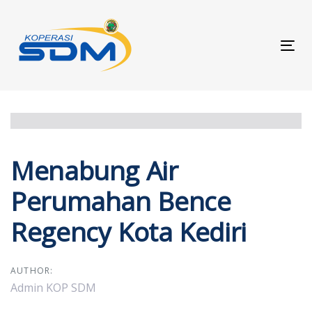
Skip
Skip
links
to
primary
Tog
navigation
navi
Skip
to
content
Post
Menabung Air
navigation
Perumahan Bence
Regency Kota Kediri
AUTHOR:
Admin KOP SDM